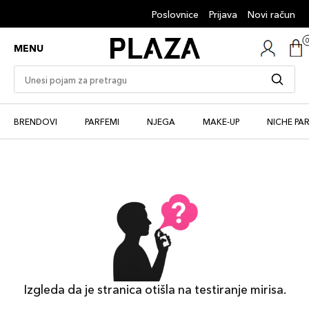
Poslovnice
Prijava
Novi račun
MENU
BRENDOVI
PARFEMI
NJEGA
MAKE-UP
NICHE PA
Izgleda da je stranica otišla na testiranje mirisa.