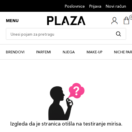
Poslovnice
Prijava
Novi račun
MENU
BRENDOVI
PARFEMI
NJEGA
MAKE-UP
NICHE PA
Izgleda da je stranica otišla na testiranje mirisa.