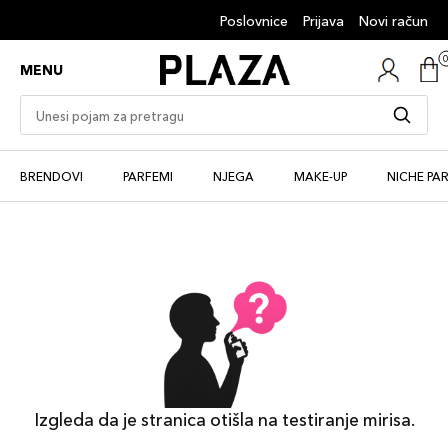
Poslovnice
Prijava
Novi račun
MENU
BRENDOVI
PARFEMI
NJEGA
MAKE-UP
NICHE PA
Izgleda da je stranica otišla na testiranje mirisa.