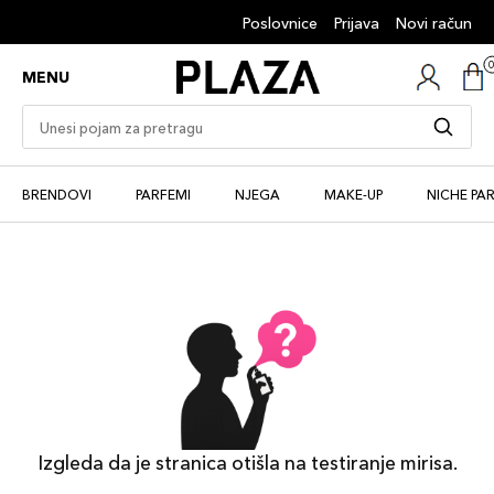
Poslovnice
Prijava
Novi račun
MENU
BRENDOVI
PARFEMI
NJEGA
MAKE-UP
NICHE PA
Izgleda da je stranica otišla na testiranje mirisa.