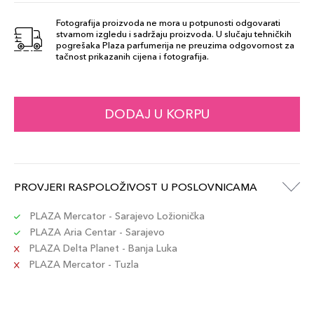
Fotografija proizvoda ne mora u potpunosti odgovarati
stvarnom izgledu i sadržaju proizvoda. U slučaju tehničkih
25
pogrešaka Plaza parfumerija ne preuzima odgovornost za
45,00 KM
tačnost prikazanih cijena i fotografija.
Šifra artikla
+5 PLAZA cvjetića
3666057159367
DODAJ U KORPU
PROVJERI RASPOLOŽIVOST U POSLOVNICAMA
PLAZA Mercator - Sarajevo Ložionička
PLAZA Aria Centar - Sarajevo
PLAZA Delta Planet - Banja Luka
PLAZA Mercator - Tuzla