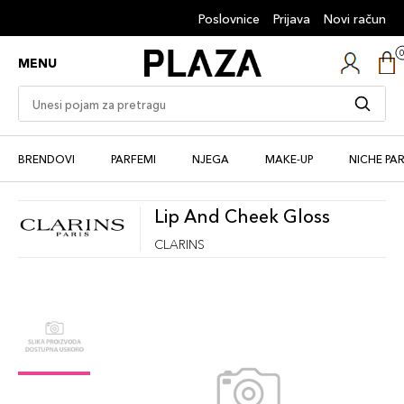
Poslovnice
Prijava
Novi račun
MENU
BRENDOVI
PARFEMI
NJEGA
MAKE-UP
NICHE PA
Lip And Cheek Gloss
CLARINS