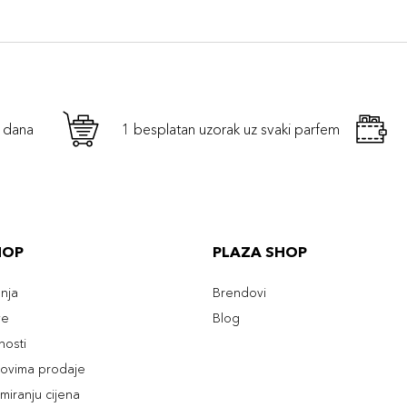
h dana
1 besplatan uzorak uz svaki parfem
HOP
PLAZA SHOP
enja
Brendovi
ve
Blog
tnosti
slovima prodaje
rmiranju cijena