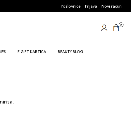
Poslovnice
Prijava
Novi račun
0
IES
E-GIFT KARTICA
BEAUTY BLOG
mirisa.