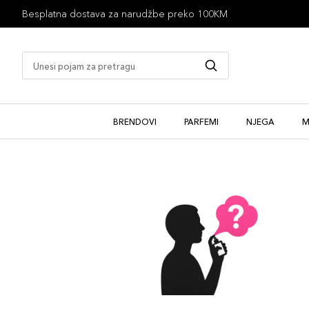
Besplatna dostava za narudžbe preko 100KM
BRENDOVI
PARFEMI
NJEGA
M