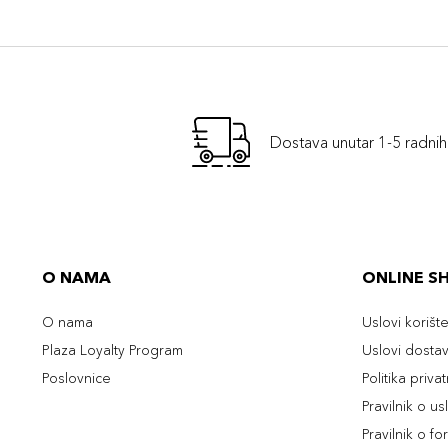
Dostava unutar 1-5 radni
O NAMA
ONLINE S
O nama
Uslovi korišt
Plaza Loyalty Program
Uslovi dosta
Poslovnice
Politika priva
Pravilnik o u
Pravilnik o fo