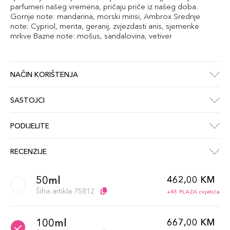
parfumeri našeg vremena, pričaju priče iz našeg doba.
Gornje note: mandarina, morski mirisi, Ambrox Srednje
note: Cypriol, menta, geranij, zvjezdasti anis, sjemenke
mrkve Bazne note: mošus, sandalovina, vetiver
NAČIN KORIŠTENJA
SASTOJCI
PODIJELITE
RECENZIJE
50ml
462,00 KM
Šifra artikla 75812
+46 PLAZA cvjetića
100ml
667,00 KM