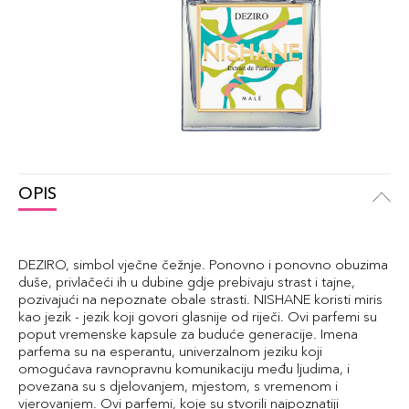
OPIS
DEZIRO, simbol vječne čežnje. Ponovno i ponovno obuzima
duše, privlačeći ih u dubine gdje prebivaju strast i tajne,
pozivajući na nepoznate obale strasti. NISHANE koristi miris
kao jezik - jezik koji govori glasnije od riječi. Ovi parfemi su
poput vremenske kapsule za buduće generacije. Imena
parfema su na esperantu, univerzalnom jeziku koji
omogućava ravnopravnu komunikaciju među ljudima, i
povezana su s djelovanjem, mjestom, s vremenom i
vjerovanjem. Ovi parfemi, koje su stvorili najpoznatiji