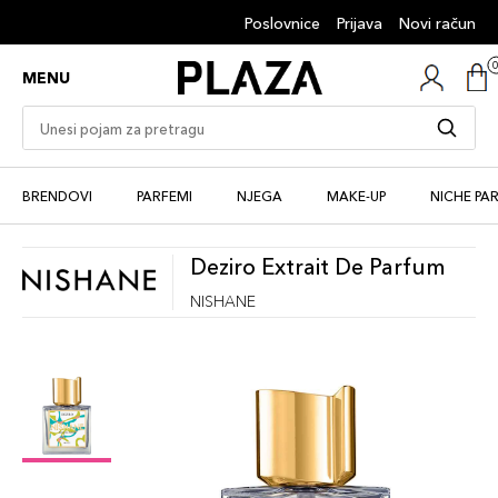
Poslovnice
Prijava
Novi račun
MENU
BRENDOVI
PARFEMI
NJEGA
MAKE-UP
NICHE PA
Deziro Extrait De Parfum
NISHANE