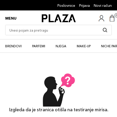
Poslovnice
Prijava
Novi račun
MENU
BRENDOVI
PARFEMI
NJEGA
MAKE-UP
NICHE PA
Izgleda da je stranica otišla na testiranje mirisa.