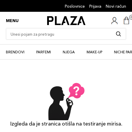
Poslovnice
Prijava
Novi račun
MENU
BRENDOVI
PARFEMI
NJEGA
MAKE-UP
NICHE PA
Izgleda da je stranica otišla na testiranje mirisa.