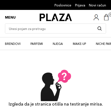
Poslovnice
Prijava
Novi račun
MENU
BRENDOVI
PARFEMI
NJEGA
MAKE-UP
NICHE PA
Izgleda da je stranica otišla na testiranje mirisa.