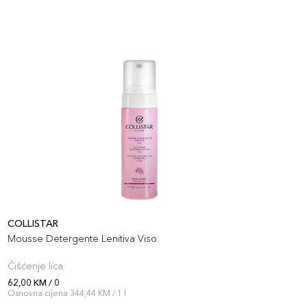
COLLISTAR
C
Mousse Detergente Lenitiva Viso
I
Čišćenje lica
Č
62,00 KM / 0
6
Osnovna cijena 344,44 KM / 1 l
O