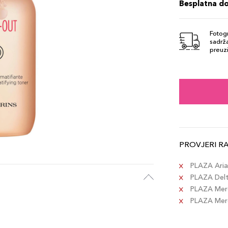
Besplatna d
Fotogr
sadrža
preuzi
PROVJERI R
PLAZA Aria 
PLAZA Delta
PLAZA Merc
PLAZA Merca