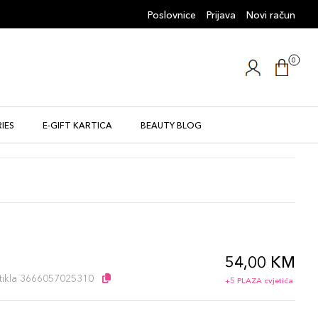
Poslovnice
Prijava
Novi račun
0
IES
E-GIFT KARTICA
BEAUTY BLOG
54,00 KM
artikla 3666057025310
+5 PLAZA cvjetića