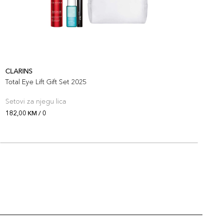
CLARINS
C
Total Eye Lift Gift Set 2025
T
Setovi za njegu lica
S
182,00 KM / 0
1
O