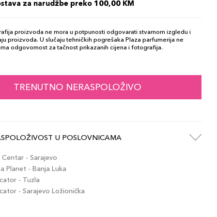
ostava za narudžbe preko 100,00 KM
afija proizvoda ne mora u potpunosti odgovarati stvarnom izgledu i
ju proizvoda. U slučaju tehničkih pogrešaka Plaza parfumerija ne
ma odgovornost za tačnost prikazanih cijena i fotografija.
TRENUTNO NERASPOLOŽIVO
ASPOLOŽIVOST U POSLOVNICAMA
Centar - Sarajevo
 Planet - Banja Luka
ator - Tuzla
tor - Sarajevo Ložionička