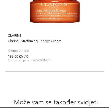
CLARINS
Clarins Extrafirming Energy Cream
Kreme za lice
198,00 KM / 0
Osnovna cijena 3.960,00 KM / 1 l
Može vam se također svidjeti