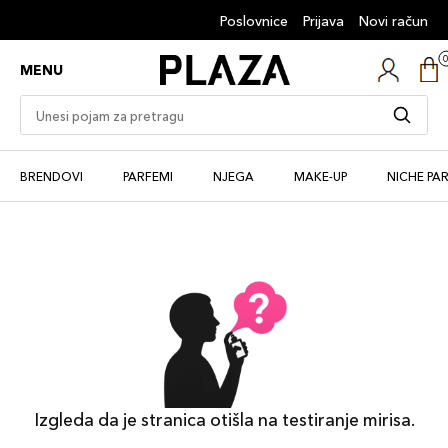
Poslovnice
Prijava
Novi račun
MENU
BRENDOVI
PARFEMI
NJEGA
MAKE-UP
NICHE PA
Izgleda da je stranica otišla na testiranje mirisa.