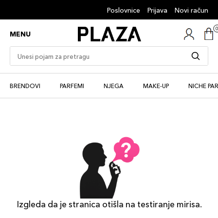
Poslovnice
Prijava
Novi račun
MENU
BRENDOVI
PARFEMI
NJEGA
MAKE-UP
NICHE PA
Izgleda da je stranica otišla na testiranje mirisa.