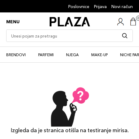
Poslovnice
Prijava
Novi račun
MENU
BRENDOVI
PARFEMI
NJEGA
MAKE-UP
NICHE PA
Izgleda da je stranica otišla na testiranje mirisa.