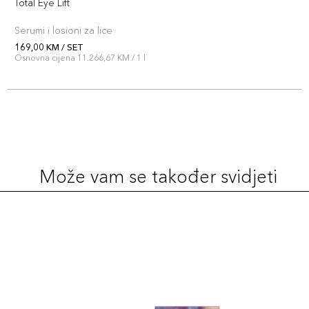
Total Eye Lift
Serumi i losioni za lice
169,00 KM / SET
Osnovna cijena 11.266,67 KM / 1 l
Može vam se također svidjeti