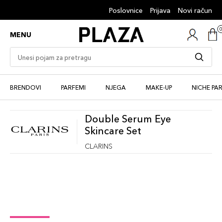
Poslovnice
Prijava
Novi račun
MENU
BRENDOVI
PARFEMI
NJEGA
MAKE-UP
NICHE PA
Double Serum Eye
Skincare Set
CLARINS