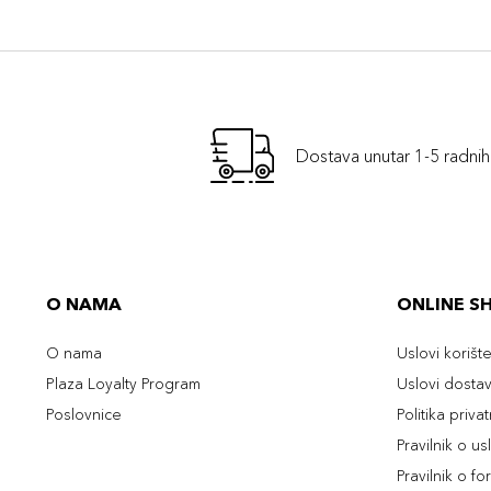
Dostava unutar 1-5 radni
O NAMA
ONLINE S
O nama
Uslovi korišt
Plaza Loyalty Program
Uslovi dosta
Poslovnice
Politika priva
Pravilnik o u
Pravilnik o fo