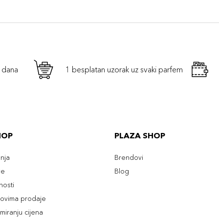
h dana
1 besplatan uzorak uz svaki parfem
HOP
PLAZA SHOP
enja
Brendovi
ve
Blog
tnosti
slovima prodaje
rmiranju cijena