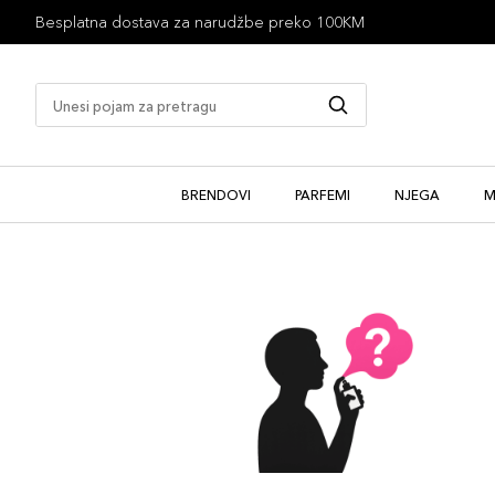
Besplatna dostava za narudžbe preko 100KM
BRENDOVI
PARFEMI
NJEGA
M