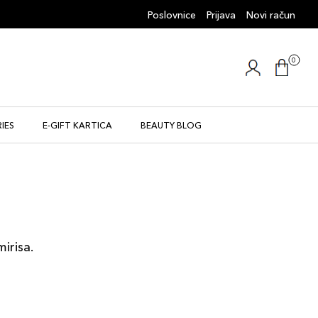
Poslovnice
Prijava
Novi račun
0
IES
E-GIFT KARTICA
BEAUTY BLOG
mirisa.