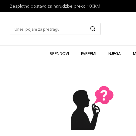
Besplatna dostava za narudžbe preko 100KM
BRENDOVI
PARFEMI
NJEGA
M