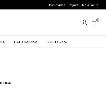
Poslovnice
Prijava
Novi račun
0
IES
E-GIFT KARTICA
BEAUTY BLOG
mirisa.