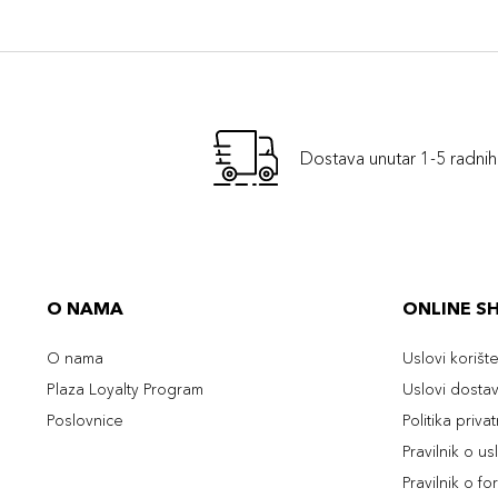
Dostava unutar 1-5 radni
O NAMA
ONLINE S
O nama
Uslovi korišt
Plaza Loyalty Program
Uslovi dosta
Poslovnice
Politika priva
Pravilnik o u
Pravilnik o fo