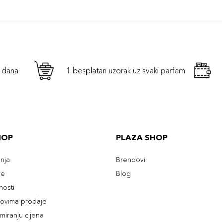
h dana
1 besplatan uzorak uz svaki parfem
HOP
PLAZA SHOP
enja
Brendovi
ve
Blog
tnosti
slovima prodaje
rmiranju cijena