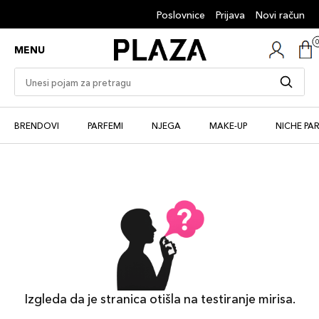
Poslovnice
Prijava
Novi račun
MENU
BRENDOVI
PARFEMI
NJEGA
MAKE-UP
NICHE PA
Izgleda da je stranica otišla na testiranje mirisa.