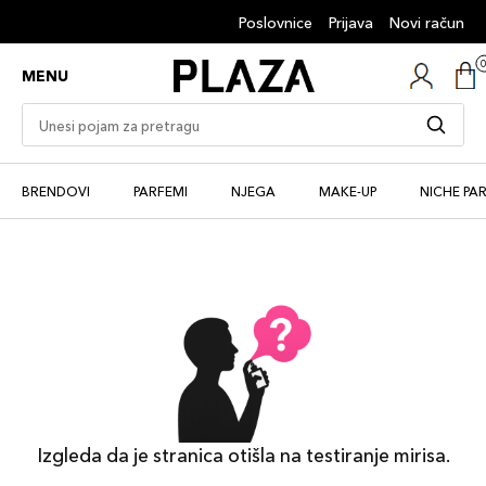
Poslovnice
Prijava
Novi račun
MENU
BRENDOVI
PARFEMI
NJEGA
MAKE-UP
NICHE PA
Izgleda da je stranica otišla na testiranje mirisa.