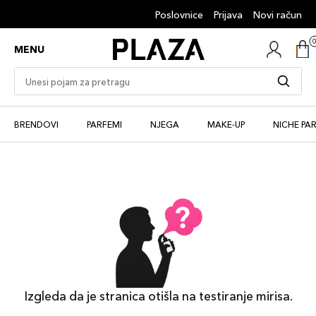
Poslovnice
Prijava
Novi račun
MENU
BRENDOVI
PARFEMI
NJEGA
MAKE-UP
NICHE PA
Izgleda da je stranica otišla na testiranje mirisa.