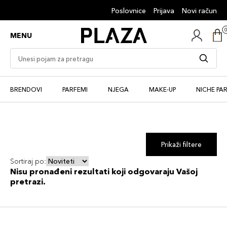
Poslovnice
Prijava
Novi račun
MENU
BRENDOVI
PARFEMI
NJEGA
MAKE-UP
NICHE PA
Prikaži filtere
Sortiraj po:
Nisu pronađeni rezultati koji odgovaraju Vašoj
pretrazi.