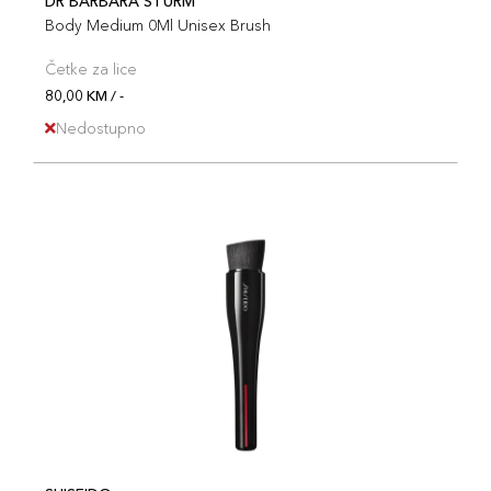
DR BARBARA STURM
Body Medium 0Ml Unisex Brush
Četke za lice
80,00 KM / -
Nedostupno