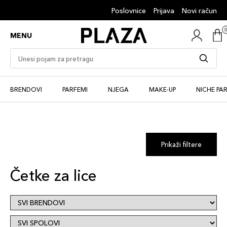
Poslovnice
Prijava
Novi račun
MENU
BRENDOVI
PARFEMI
NJEGA
MAKE-UP
NICHE PA
Prikaži filtere
Četke za lice