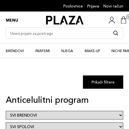
Poslovnice
Prijava
Novi račun
MENU
BRENDOVI
PARFEMI
NJEGA
MAKE-UP
NICHE PA
Prikaži filtere
Anticelulitni program