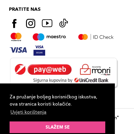
PRATITE NAS
Za pružanje boljeg korisničkog iskustva,
ova stranica koristi kolačiće.
Uvjeti korištenja
Copyright 2026
PLAZA
- "DP Lux Distribution"
d.o.o. Banja Luka
SLAŽEM SE
Razvili
ID-S Consulting d.o.o. Sarajevo