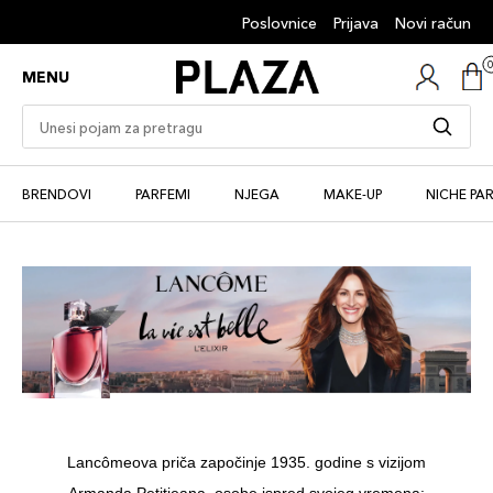
Poslovnice
Prijava
Novi račun
MENU
BRENDOVI
PARFEMI
NJEGA
MAKE-UP
NICHE PA
Lancômeova priča započinje 1935. godine s vizijom
Armanda Petitjeana, osobe ispred svojeg vremena: