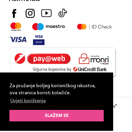
Za pružanje boljeg korisničkog iskustva,
ova stranica koristi kolačiće.
Uvjeti korištenja
Copyright 2026
PLAZA
- "DP Lux Distribution"
d.o.o. Banja Luka
SLAŽEM SE
Razvili
ID-S Consulting d.o.o. Sarajevo