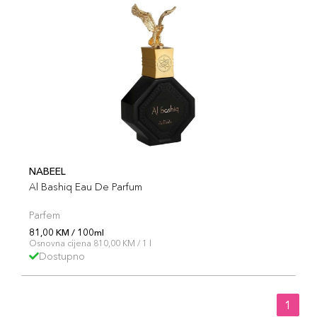
NABEEL
Al Bashiq Eau De Parfum
Parfem
81,00 KM / 100ml
Osnovna cijena 810,00 KM / 1 l
Dostupno
1