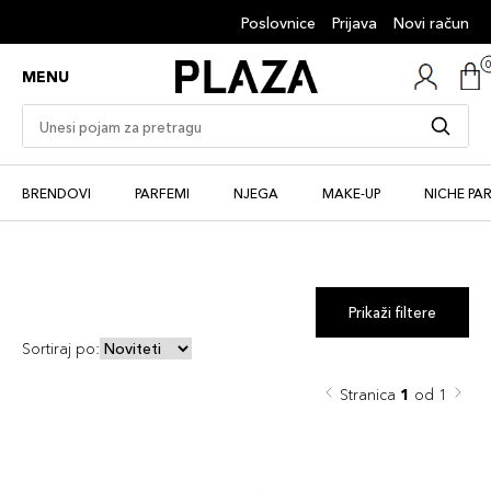
Poslovnice
Prijava
Novi račun
MENU
BRENDOVI
PARFEMI
NJEGA
MAKE-UP
NICHE PA
Prikaži filtere
Sortiraj po:
Stranica
1
od 1