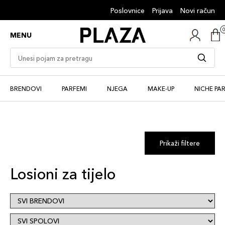
Poslovnice
Prijava
Novi račun
MENU
BRENDOVI
PARFEMI
NJEGA
MAKE-UP
NICHE PA
Prikaži filtere
Losioni za tijelo