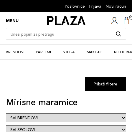
Poslovnice
Prijava
Novi račun
MENU
BRENDOVI
PARFEMI
NJEGA
MAKE-UP
NICHE PA
Prikaži filtere
Mirisne maramice