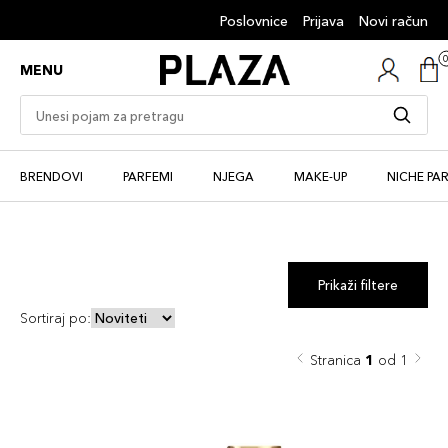
Poslovnice
Prijava
Novi račun
MENU
BRENDOVI
PARFEMI
NJEGA
MAKE-UP
NICHE PA
Prikaži filtere
Sortiraj po:
Stranica
1
od 1