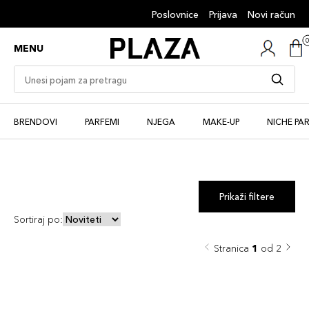
Poslovnice
Prijava
Novi račun
MENU
BRENDOVI
PARFEMI
NJEGA
MAKE-UP
NICHE PA
Prikaži filtere
Sortiraj po:
Stranica
1
od 2