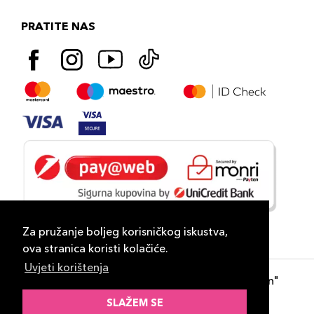
PRATITE NAS
Za pružanje boljeg korisničkog iskustva,
ova stranica koristi kolačiće.
Uvjeti korištenja
Copyright 2026
PLAZA
- "DP Lux Distribution"
d.o.o. Banja Luka
SLAŽEM SE
Razvili
ID-S Consulting d.o.o. Sarajevo