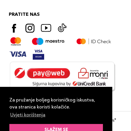
PRATITE NAS
Za pružanje boljeg korisničkog iskustva,
ova stranica koristi kolačiće.
Uvjeti korištenja
Copyright 2026
PLAZA
- "DP Lux Distribution"
d.o.o. Banja Luka
SLAŽEM SE