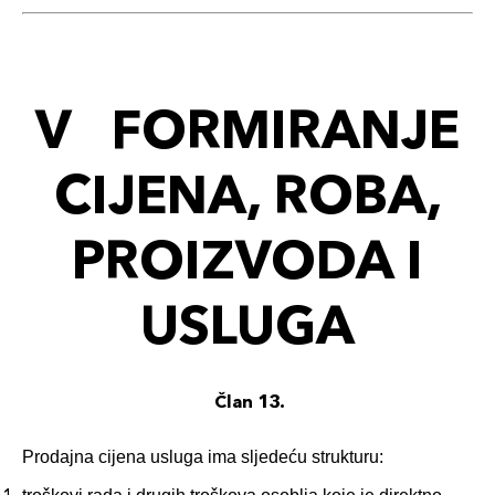
V FORMIRANJE
CIJENA, ROBA,
PROIZVODA I
USLUGA
Član 13.
Prodajna cijena usluga ima sljedeću strukturu: