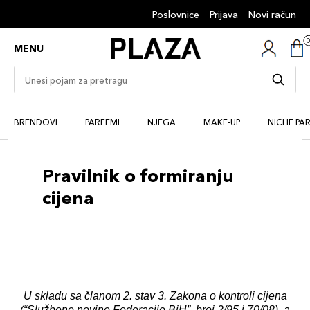
Poslovnice
Prijava
Novi račun
MENU
BRENDOVI
PARFEMI
NJEGA
MAKE-UP
NICHE PA
Pravilnik o formiranju
cijena
U skladu sa članom 2. stav 3. Zakona o kontroli cijena
(“Službene novine Federacije BiH”, broj 2/95 i 70/08), a