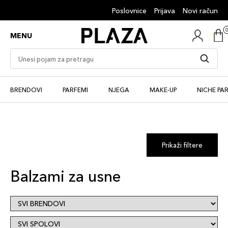
Poslovnice
Prijava
Novi račun
MENU
BRENDOVI
PARFEMI
NJEGA
MAKE-UP
NICHE PA
Prikaži filtere
Balzami za usne