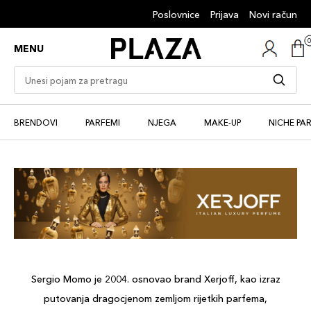
Poslovnice
Prijava
Novi račun
MENU
BRENDOVI
PARFEMI
NJEGA
MAKE-UP
NICHE PA
Sergio Momo je 2004. osnovao brand Xerjoff, kao izraz
putovanja dragocjenom zemljom rijetkih parfema,