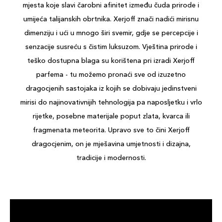
mjesta koje slavi čarobni afinitet između čuda prirode i
umijeća talijanskih obrtnika. Xerjoff znači nadići mirisnu
dimenziju i ući u mnogo širi svemir, gdje se percepcije i
senzacije susreću s čistim luksuzom. Vještina prirode i
teško dostupna blaga su korištena pri izradi Xerjoff
parfema - tu možemo pronaći sve od izuzetno
dragocjenih sastojaka iz kojih se dobivaju jedinstveni
mirisi do najinovativnijih tehnologija pa naposljetku i vrlo
rijetke, posebne materijale poput zlata, kvarca ili
fragmenata meteorita. Upravo sve to čini Xerjoff
dragocjenim, on je mješavina umjetnosti i dizajna,
tradicije i modernosti.