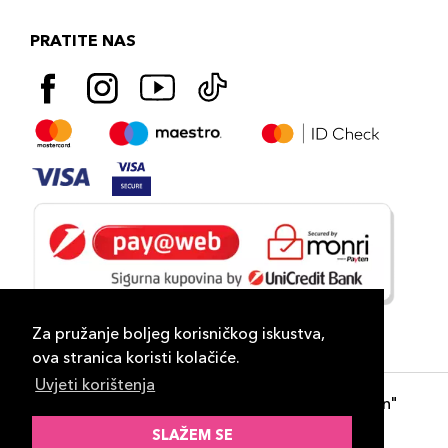
PRATITE NAS
Za pružanje boljeg korisničkog iskustva,
ova stranica koristi kolačiće.
Uvjeti korištenja
Copyright 2026
PLAZA
- "DP Lux Distribution"
d.o.o. Banja Luka
SLAŽEM SE
Razvili
ID-S Consulting d.o.o. Sarajevo