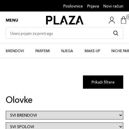
Poslovnice
Prijava
Novi račun
MENU
BRENDOVI
PARFEMI
NJEGA
MAKE-UP
NICHE PA
Prikaži filtere
Olovke