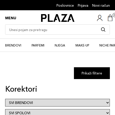
Poslovnice
Prijava
Novi račun
MENU
BRENDOVI
PARFEMI
NJEGA
MAKE-UP
NICHE PA
Prikaži filtere
Korektori