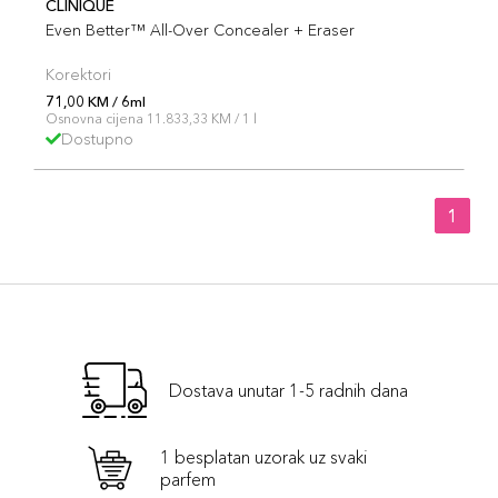
CLINIQUE
Even Better™ All-Over Concealer + Eraser
Korektori
71,00 KM / 6ml
Osnovna cijena 11.833,33 KM / 1 l
Dostupno
1
Dostava unutar 1-5 radnih dana
1 besplatan uzorak uz svaki
parfem