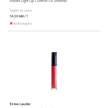
Instant Light Lip Comfort Oil Shimmer
Sjajila za usne
54,00 KM / 1
Nedostupno
Estee Lauder