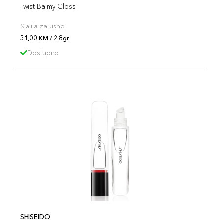
Twist Balmy Gloss
Sjajila za usne
51,00 KM / 2.8gr
Dostupno
SHISEIDO