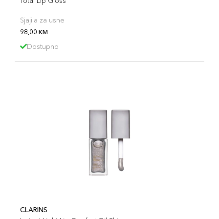
Total Lip Gloss
Sjajila za usne
98,00 KM
Dostupno
CLARINS