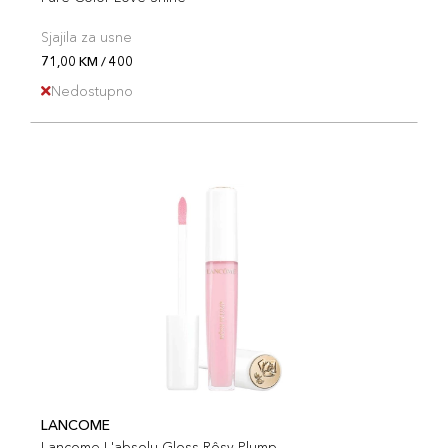
Sjajila za usne
71,00 KM / 400
Nedostupno
LANCOME
Lancome L'absolu Gloss Rôsy Plump