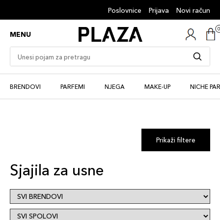
Poslovnice
Prijava
Novi račun
MENU
BRENDOVI
PARFEMI
NJEGA
MAKE-UP
NICHE PA
Prikaži filtere
Sjajila za usne