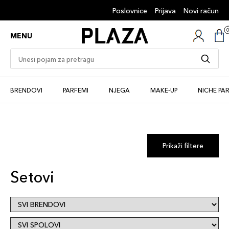
Poslovnice
Prijava
Novi račun
MENU
BRENDOVI
PARFEMI
NJEGA
MAKE-UP
NICHE PA
Prikaži filtere
Setovi