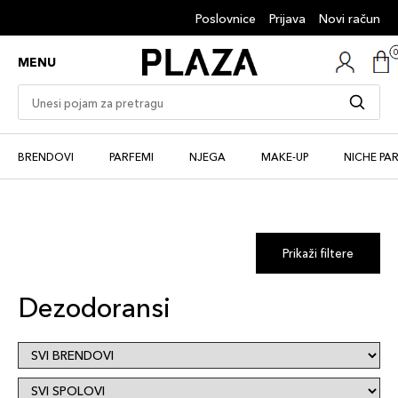
Poslovnice
Prijava
Novi račun
MENU
BRENDOVI
PARFEMI
NJEGA
MAKE-UP
NICHE PA
Prikaži filtere
Dezodoransi