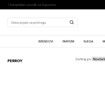
1 besplatan uzorak uz kupovinu
BRENDOVI
PARFEMI
NJEGA
M
Sortiraj po:
PERROY