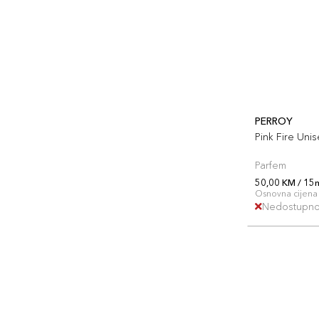
PERROY
Pink Fire Uni
Parfem
50,00 KM / 15
Osnovna cijena 
Nedostupn