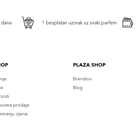
h dana
1 besplatan uzorak uz svaki parfem
HOP
PLAZA SHOP
enja
Brendovi
ve
Blog
tnosti
slovima prodaje
rmiranju cijena