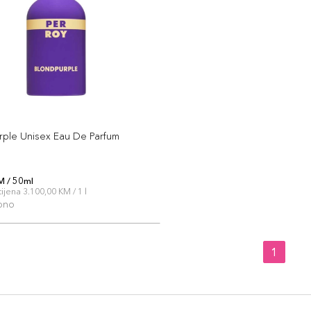
rple Unisex Eau De Parfum
M / 50ml
jena 3.100,00 KM / 1 l
pno
1