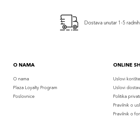
Dostava unutar 1-5 radni
O NAMA
ONLINE S
O nama
Uslovi korišt
Plaza Loyalty Program
Uslovi dosta
Poslovnice
Politika priva
Pravilnik o u
Pravilnik o fo