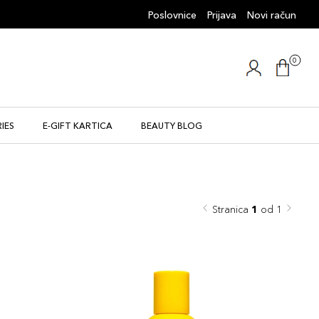
Poslovnice
Prijava
Novi račun
0
IES
E-GIFT KARTICA
BEAUTY BLOG
Stranica
1
od 1