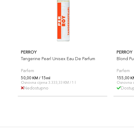
PERROY
PERROY
Tangerine Pearl Unisex Eau De Parfum
Blond Pu
Parfem
Parfem
50,00 KM / 15ml
155,00 K
Osnovna cijena 3.333,33 KM / 1 l
Osnovna ci
Nedostupno
Dostu