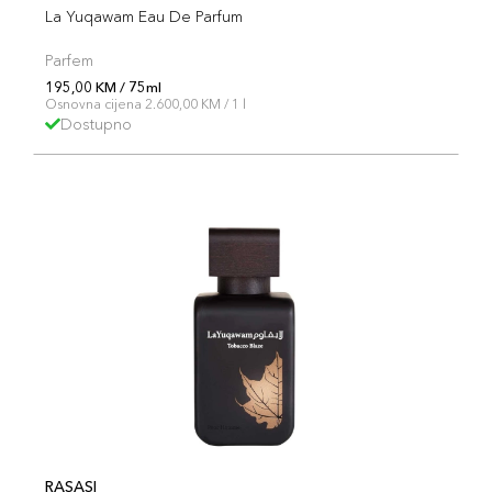
La Yuqawam Eau De Parfum
Parfem
195,00 KM / 75ml
Osnovna cijena 2.600,00 KM / 1 l
Dostupno
RASASI