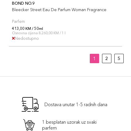
BOND NO.9
Bleecker Street Eau De Parfum Woman Fragrance
Parfem
413,00 KM / 50ml
Osnovna cijena 8.260,00 KM / 1 l
Nedostupno
1
2
5
Dostava unutar 1-5 radnih dana
1 besplatan uzorak uz svaki
parfem