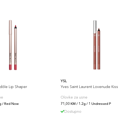
YSL
dôle Lip Shaper
Yves Saint Laurent Lovenude Kis
ne
Olovke za usne
2g / Red Now
71,00 KM / 1.2g / 1 Undressed P
Dostupno