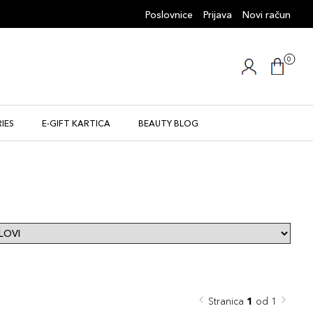
Poslovnice
Prijava
Novi račun
0
IES
E-GIFT KARTICA
BEAUTY BLOG
Stranica
1
od 1