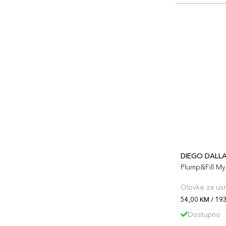
DIEGO DALL
Plump&Fill My 
Olovke za us
54,00 KM / 19
Dostupno