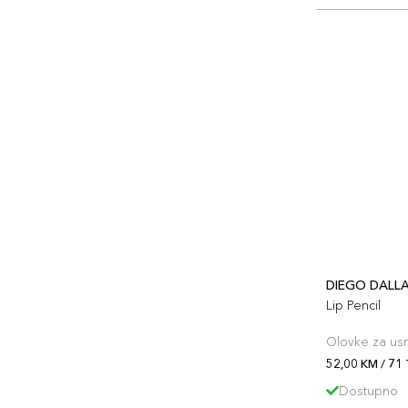
DIEGO DALL
Lip Pencil
Olovke za us
52,00 KM / 71 
Dostupno