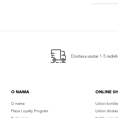
Dostava unutar 1-5 radni
O NAMA
ONLINE S
O nama
Uslovi korišt
Plaza Loyalty Program
Uslovi dosta