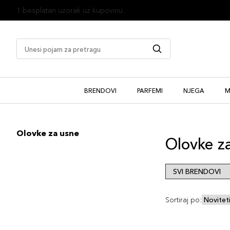
1 besplatan uzorak uz kupovinu
BRENDOVI
PARFEMI
NJEGA
M
Olovke za usne
Olovke z
Sortiraj po: