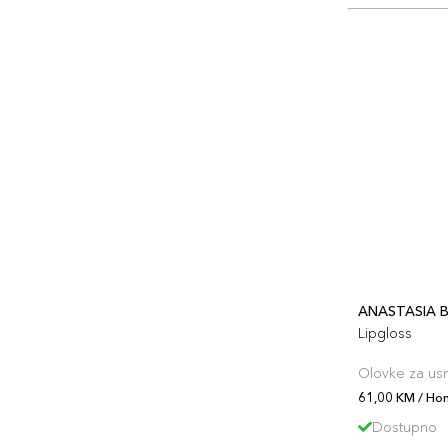
ANASTASIA B
Lipgloss
Olovke za us
61,00 KM / Ho
Dostupno