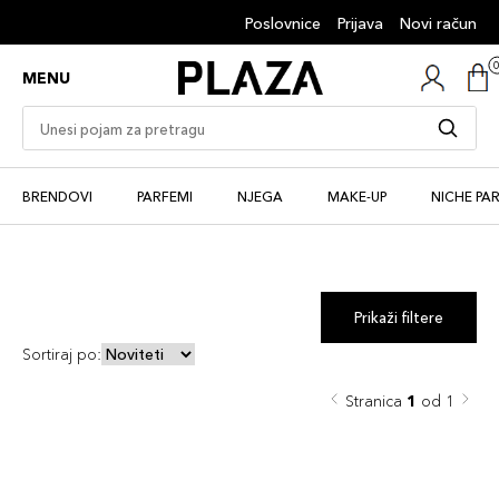
Poslovnice
Prijava
Novi račun
MENU
BRENDOVI
PARFEMI
NJEGA
MAKE-UP
NICHE PA
Prikaži filtere
Sortiraj po:
Stranica
1
od 1