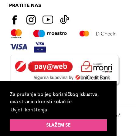
PRATITE NAS
Za pružanje boljeg korisničkog iskustva,
ova stranica koristi kolačiće.
Uvjeti korištenja
Copyright 2026
PLAZA
- "DP Lux Distribution"
d.o.o. Banja Luka
SLAŽEM SE
Razvili
ID-S Consulting d.o.o. Sarajevo