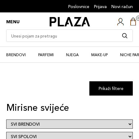
Poslovnice
Prijava
Novi račun
MENU
BRENDOVI
PARFEMI
NJEGA
MAKE-UP
NICHE PA
Prikaži filtere
Mirisne svijeće