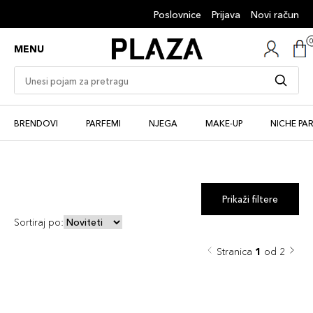
Poslovnice
Prijava
Novi račun
MENU
BRENDOVI
PARFEMI
NJEGA
MAKE-UP
NICHE PA
Prikaži filtere
Sortiraj po:
Stranica
1
od 2