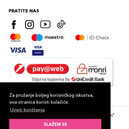
PRATITE NAS
Za pružanje boljeg korisničkog iskustva,
ova stranica koristi kolačiće.
Uvjeti korištenja
Copyright 2026
PLAZA
- "DP Lux Distribution"
d.o.o. Banja Luka
SLAŽEM SE
Razvili
ID-S Consulting d.o.o. Sarajevo