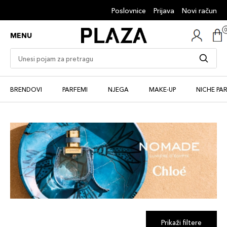
Poslovnice
Prijava
Novi račun
MENU
BRENDOVI
PARFEMI
NJEGA
MAKE-UP
NICHE PA
Prikaži filtere