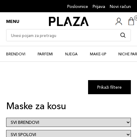
Poslovnice
Prijava
Novi račun
MENU
BRENDOVI
PARFEMI
NJEGA
MAKE-UP
NICHE PA
Prikaži filtere
Maske za kosu