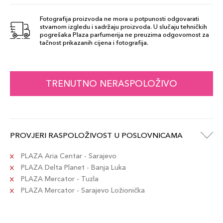
WILD EARTH
162,00 KM
Šifra artikla
Fotografija proizvoda ne mora u potpunosti odgovarati
+16 PLAZA cvjetića
887167503687
stvarnom izgledu i sadržaju proizvoda. U slučaju tehničkih
pogrešaka Plaza parfumerija ne preuzima odgovornost za
tačnost prikazanih cijena i fotografija.
INDIGO NIGHT
162,00 KM
Šifra artikla
+16 PLAZA cvjetića
887167500341
TRENUTNO NERASPOLOŽIVO
METAL MOSS
162,00 KM
Šifra artikla
+16 PLAZA cvjetića
887167500389
PROVJERI RASPOLOŽIVOST U POSLOVNICAMA
PLAZA Aria Centar - Sarajevo
PLAZA Delta Planet - Banja Luka
PLAZA Mercator - Tuzla
PLAZA Mercator - Sarajevo Ložionička