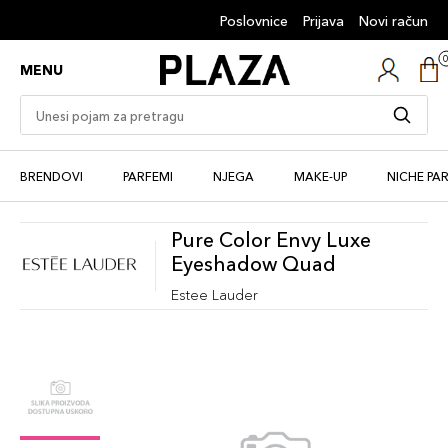
Poslovnice
Prijava
Novi račun
MENU
BRENDOVI
PARFEMI
NJEGA
MAKE-UP
NICHE PA
Pure Color Envy Luxe
Eyeshadow Quad
Estee Lauder