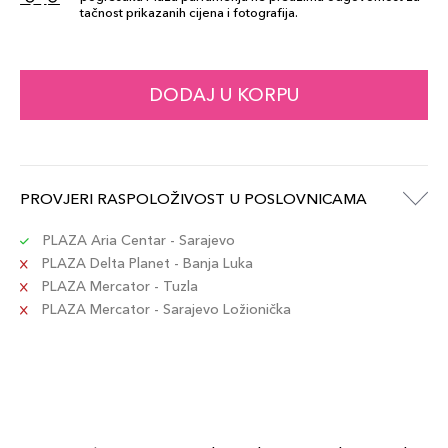
164,00 KM
tačnost prikazanih cijena i fotografija.
Šifra artikla
+16 PLAZA cvjetića
3614272453180
4gr / 04
DODAJ U KORPU
164,00 KM
Šifra artikla
+16 PLAZA cvjetića
3614272453135
PROVJERI RASPOLOŽIVOST U POSLOVNICAMA
PLAZA Aria Centar - Sarajevo
PLAZA Delta Planet - Banja Luka
PLAZA Mercator - Tuzla
PLAZA Mercator - Sarajevo Ložionička