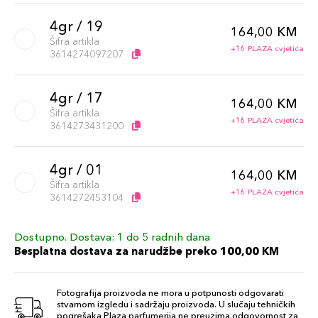
4gr / 19
164,00 KM
Šifra artikla
+16 PLAZA cvjetića
3614274097207
4gr / 17
164,00 KM
Šifra artikla
+16 PLAZA cvjetića
3614273431200
4gr / 01
164,00 KM
Šifra artikla
+16 PLAZA cvjetića
3614272453104
Dostupno. Dostava: 1 do 5 radnih dana
4gr / 06
164,00 KM
Besplatna dostava za narudžbe preko 100,00 KM
Šifra artikla
+16 PLAZA cvjetića
3614272453159
Fotografija proizvoda ne mora u potpunosti odgovarati
stvarnom izgledu i sadržaju proizvoda. U slučaju tehničkih
4gr / 09
pogrešaka Plaza parfumerija ne preuzima odgovornost za