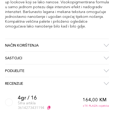
up lookove koji se lako nanose. Visokopigmentirana formula
u samo jednom potezu daje intenzivni efekt i nadogradiv
intenzitet. Baršunasto lagana i mekana tekstura omogućuje
jednostavno nanošenje i ugodan osjećaj tijekom nošenja.
Kompaktna veličina palete i priloženo ogledalce
omogućava lako nanošenje bilo kad i bilo gdje.
NAČIN KORIŠTENJA
SASTOJCI
PODIJELITE
RECENZIJE
4gr / 16
164,00 KM
Šifra artikla
+16 PLAZA cvjetića
3614273431194