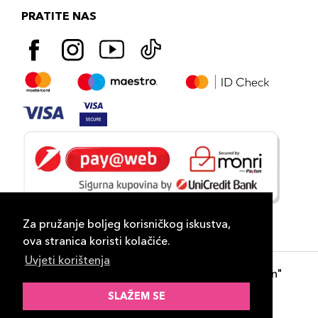
PRATITE NAS
Za pružanje boljeg korisničkog iskustva,
ova stranica koristi kolačiće.
Uvjeti korištenja
Copyright 2026
PLAZA
- "DP Lux Distribution"
d.o.o. Banja Luka
SLAŽEM SE
Razvili
ID-S Consulting d.o.o. Sarajevo