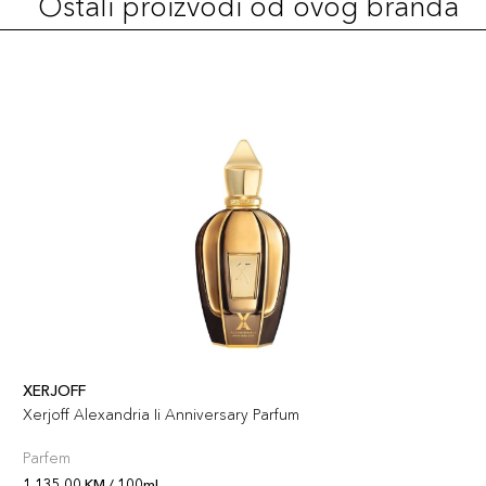
Ostali proizvodi od ovog branda
XERJOFF
Xerjoff Alexandria Ii Anniversary Parfum
Parfem
1.135,00 KM / 100ml