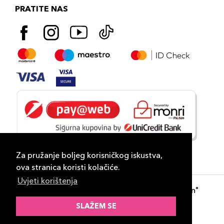
PRATITE NAS
Za pružanje boljeg korisničkog iskustva,
ova stranica koristi kolačiće.
Uvjeti korištenja
Copyright 2026
PLAZA
- "DP Lux Distribution"
d.o.o. Banja Luka
SLAŽEM SE
Razvili
ID-S Consulting d.o.o. Sarajevo