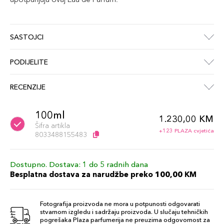
SASTOJCI
PODIJELITE
RECENZIJE
100ml
1.230,00 KM
Šifra artikla
+123 PLAZA cvjetića
8033488155483
Dostupno. Dostava: 1 do 5 radnih dana
Besplatna dostava za narudžbe preko 100,00 KM
Fotografija proizvoda ne mora u potpunosti odgovarati
stvarnom izgledu i sadržaju proizvoda. U slučaju tehničkih
pogrešaka Plaza parfumerija ne preuzima odgovornost za