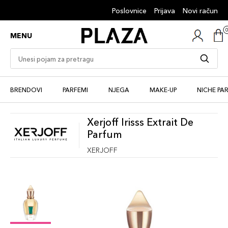
Poslovnice
Prijava
Novi račun
MENU
BRENDOVI
PARFEMI
NJEGA
MAKE-UP
NICHE PA
Xerjoff Irisss Extrait De
Parfum
XERJOFF