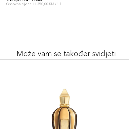
Osnovna cijena 11.350,00 KM / 1 l
Može vam se također svidjeti