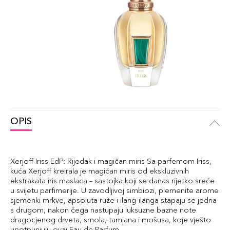
OPIS
Xerjoff Iriss EdP: Rijedak i magičan miris Sa parfemom Iriss,
kuća Xerjoff kreirala je magičan miris od ekskluzivnih
ekstrakata iris maslaca – sastojka koji se danas rijetko sreće
u svijetu parfimerije. U zavodljivoj simbiozi, plemenite arome
sjemenki mrkve, apsoluta ruže i ilang-ilanga stapaju se jedna
s drugom, nakon čega nastupaju luksuzne bazne note
dragocjenog drveta, smola, tamjana i mošusa, koje vješto
upotpunjuju ovaj Eau de Parfum.