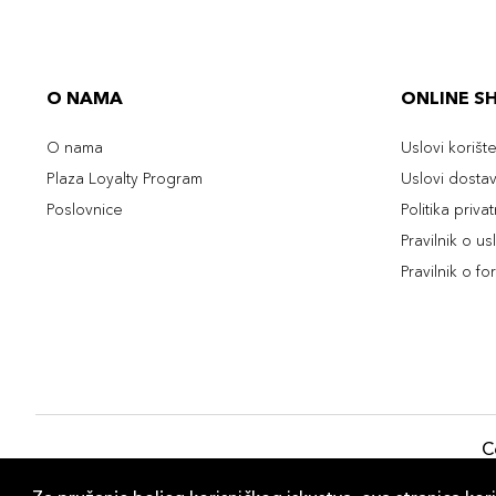
O NAMA
ONLINE S
O nama
Uslovi korišt
Plaza Loyalty Program
Uslovi dosta
Poslovnice
Politika priva
Pravilnik o u
Pravilnik o fo
C