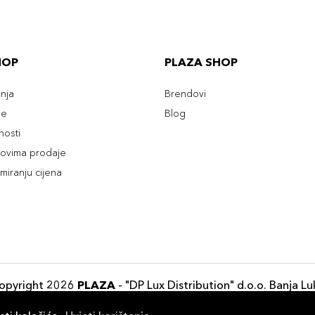
HOP
PLAZA SHOP
enja
Brendovi
ve
Blog
tnosti
slovima prodaje
rmiranju cijena
opyright 2026
PLAZA
- "DP Lux Distribution" d.o.o. Banja Lu
Razvili
ID-S Consulting d.o.o. Sarajevo