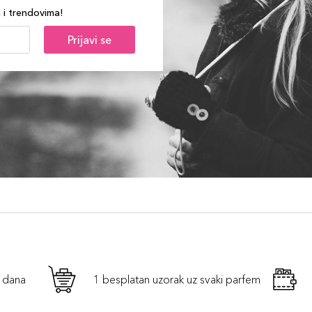
a i trendovima!
Prijavi se
h dana
1 besplatan uzorak uz svaki parfem