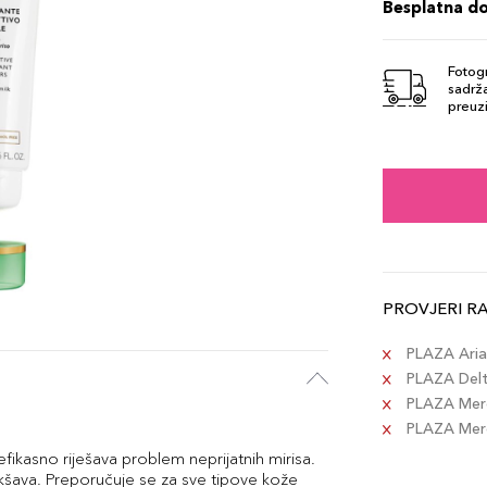
Besplatna d
Fotogr
sadrža
preuzi
PROVJERI R
PLAZA Aria 
PLAZA Delta
PLAZA Merc
PLAZA Merca
fikasno riješava problem neprijatnih mirisa.
mekšava. Preporučuje se za sve tipove kože