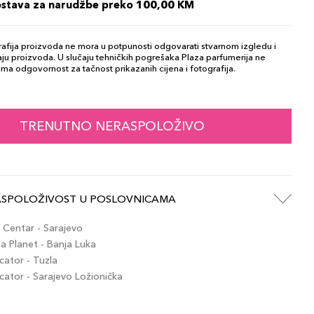
ostava za narudžbe preko 100,00 KM
afija proizvoda ne mora u potpunosti odgovarati stvarnom izgledu i
ju proizvoda. U slučaju tehničkih pogrešaka Plaza parfumerija ne
ma odgovornost za tačnost prikazanih cijena i fotografija.
TRENUTNO NERASPOLOŽIVO
ASPOLOŽIVOST U POSLOVNICAMA
Centar - Sarajevo
 Planet - Banja Luka
ator - Tuzla
tor - Sarajevo Ložionička