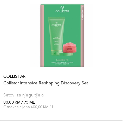
COLLISTAR
C
Collistar Intensive Reshaping Discovery Set
C
Setovi za njegu tijela
S
80,00 KM / 75 ML
8
Osnovna cijena 400,00 KM / 1 l
O