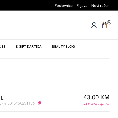
Poslovnice
Prijava
Novi račun
0
IES
E-GIFT KARTICA
BEAUTY BLOG
43,00 KM
ML
artikla 8015150251136
+4 PLAZA cvjetića