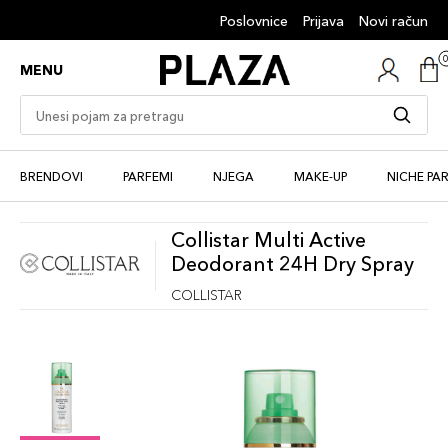
Poslovnice
Prijava
Novi račun
MENU
BRENDOVI
PARFEMI
NJEGA
MAKE-UP
NICHE PA
Collistar Multi Active
Deodorant 24H Dry Spray
COLLISTAR